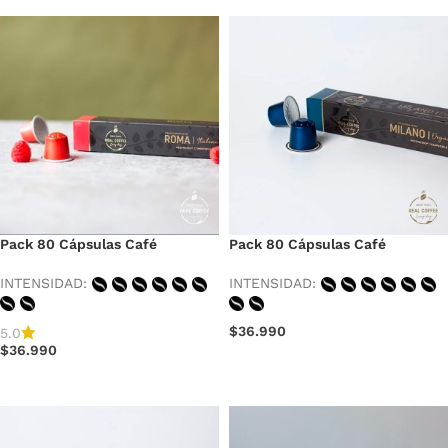
Pack 80 Cápsulas Café
Pack 80 Cápsulas Café
Espresso Roma, Extra Strong,
Espresso Milano, World´s
Fair Trade Espresso
Strongest Organic Coffee
INTENSIDAD:
INTENSIDAD:
$
36.990
5.0
$
36.990
AÑADIR AL CARRITO
AÑADIR AL CARRITO