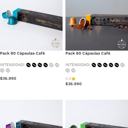
Pack 80 Cápsulas Café
Pack 80 Cápsulas Café
Espresso Torino Descafeinado
Espresso Napoli, Fair trade
Signature Blend
INTENSIDAD:
INTENSIDAD:
$
36.990
5.0
$
36.990
AÑADIR AL CARRITO
AÑADIR AL CARRITO