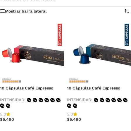
Mostrar barra lateral
10 Cápsulas Café Espresso
10 Cápsulas Café Espresso
Roma, Extra Strong, Fair Trade
Milano, World´s Strongest
Espresso
Organic Coffee
INTENSIDAD:
INTENSIDAD:
5.0
5.0
$
5.490
$
5.490
AÑADIR AL CARRITO
AÑADIR AL CARRITO